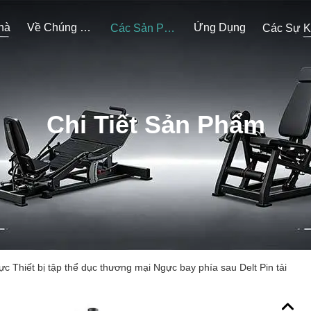
hà
Về Chúng Tôi
Ứng Dụng
Các Sản Phẩm
Chi Tiết Sản Phẩm
c Thiết bị tập thể dục thương mại Ngực bay phía sau Delt Pin tải