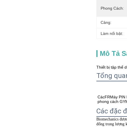
Phong Cách:
Cảng:
Làm nổi bật:
Mô Tả 
Thiết bị tập thể
Tổng qua
Các
FR
Máy PIN L
phong cách GYM
Các đặc đ
Biomechanics được 
đống trọng lượng 