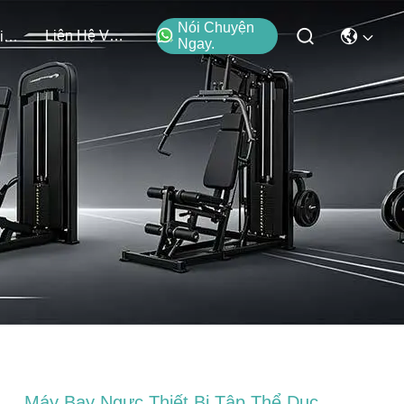
Nói Chuyện
Liên Hệ Với Chúng Tôi
Các Sự Kiện
Ngay.
Máy Bay Ngực Thiết Bị Tập Thể Dục