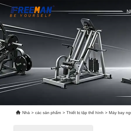
N
Nhà
>
các sản phẩm
>
Thiết bị tập thể hình
>
Máy bay ngự