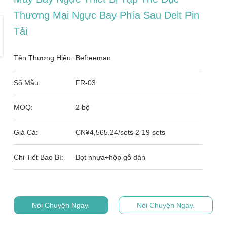
Thương Mại Ngực Bay Phía Sau Delt Pin
Tải
Tên Thương Hiệu:
Befreeman
Số Mẫu:
FR-03
MOQ:
2 bộ
Giá Cả:
CN¥4,565.24/sets 2-19 sets
Chi Tiết Bao Bì:
Bọt nhựa+hộp gỗ dán
Nói Chuyện Ngay.
Nói Chuyện Ngay.