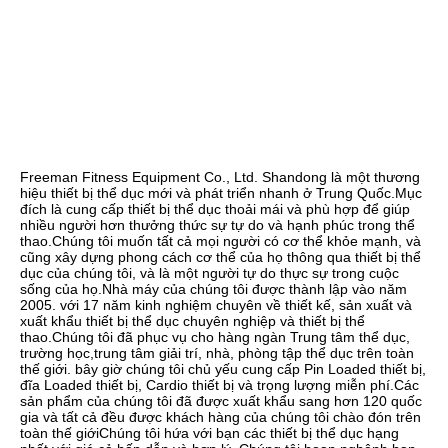
Freeman Fitness Equipment Co., Ltd. Shandong là một thương 
hiệu thiết bị thể dục mới và phát triển nhanh ở Trung Quốc.Mục 
đích là cung cấp thiết bị thể dục thoải mái và phù hợp để giúp 
nhiều người hơn thưởng thức sự tự do và hạnh phúc trong thể 
thao.Chúng tôi muốn tất cả mọi người có cơ thể khỏe mạnh, và 
cũng xây dựng phong cách cơ thể của họ thông qua thiết bị thể 
dục của chúng tôi, và là một người tự do thực sự trong cuộc 
sống của họ.Nhà máy của chúng tôi được thành lập vào năm 
2005. với 17 năm kinh nghiệm chuyên về thiết kế, sản xuất và 
xuất khẩu thiết bị thể dục chuyên nghiệp và thiết bị thể 
thao.Chúng tôi đã phục vụ cho hàng ngàn Trung tâm thể dục, 
trường học,trung tâm giải trí, nhà, phòng tập thể dục trên toàn 
thế giới. bây giờ chúng tôi chủ yếu cung cấp Pin Loaded thiết bị, 
đĩa Loaded thiết bị, Cardio thiết bị và trọng lượng miễn phí.Các 
sản phẩm của chúng tôi đã được xuất khẩu sang hơn 120 quốc 
gia và tất cả đều được khách hàng của chúng tôi chào đón trên 
toàn thế giớiChúng tôi hứa với bạn các thiết bị thể dục hạng 