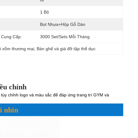
1 Bộ
Bọt Nhựa+hộp Gỗ Dán
 Cung Cấp:
3000 Set/Sets Mỗi Tháng
i xổm thương mại
, 
Bàn ghế và giá đỡ tập thể dục
iều chỉnh
ể tùy chỉnh logo và màu sắc để đáp ứng trang trí GYM và 
i nhìn