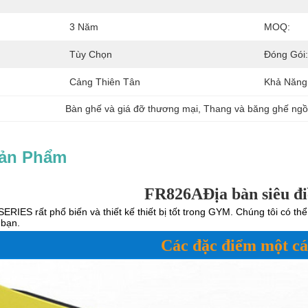
3 Năm
MOQ:
Tùy Chọn
Đóng Gói:
Cảng Thiên Tân
Khả Năng
Bàn ghế và giá đỡ thương mại
, 
Thang và băng ghế ngồ
Sản Phẩm
FR826
A
Địa bàn siêu đ
SERIES rất phổ biến và thiết kế thiết bị tốt trong GYM. Chúng tôi có th
 bạn.
Các đặc điểm một cá