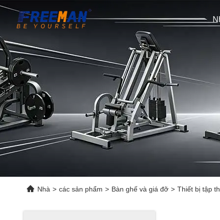
N
Nhà
>
các sản phẩm
>
Bàn ghế và giá đỡ
>
Thiết bị tập 