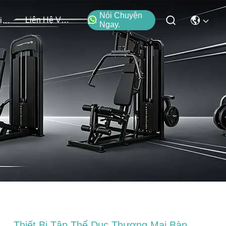
Nói Chuyện
Liên Hệ Với Chúng Tôi
Các Sự Kiện
Ngay.
Thiết Bị Tập Thể Dục Thương Mại Bàn