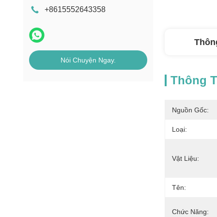
+8615552643358
Thông
Nói Chuyện Ngay.
Thông Ti
Nguồn Gốc:
Loại:
Vật Liệu:
Tên:
Chức Năng: