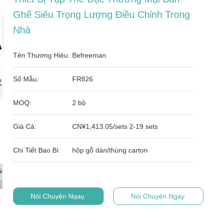
Ghế Siêu Trọng Lượng Điều Chỉnh Trong
Nhà
Tên Thương Hiệu:
Befreeman
Số Mẫu:
FR826
MOQ:
2 bộ
Giá Cả:
CN¥1,413.05/sets 2-19 sets
Chi Tiết Bao Bì:
hộp gỗ dán/thùng carton
Nói Chuyện Ngay.
Nói Chuyện Ngay.