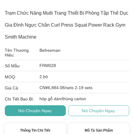
Trạm Chức Năng Mutli Trang Thiết Bị Phòng Tập Thể Dục
Gia Đình Ngực Chân Curl Press Squat Power Rack Gym
Smith Machine
Tên Thương
Befreeman
Hiệu:
FRM028
Số Mẫu:
2 bộ
MOQ:
CN¥6,884.08/sets 2-19 sets
Giá Cả:
hộp gỗ dán/thùng carton
Chi Tiết Bao Bì:
Nói Chuyện Ngay.
Nói Chuyện Ngay.
Thông Tin Chi Tiết
Mô Tả Sản Phẩm