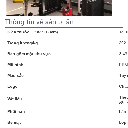
Thông tin về sản phẩm
Kích thước L * W * H (mm)
1470
Trọng lượng/kg
392
Bao gồm một khu vực
3.43
Mô hình
FRM
Màu sắc
Tùy 
Logo
Chấp
Thép
Vật liệu
cầu 
Phối hàn
hàn 
Bề mặt
Lớp 