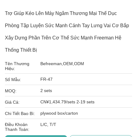
Trợ Giúp Kéo Lên Máy Ngâm Thương Mại Thể Dục
Phòng Tập Luyện Sức Mạnh Cánh Tay Lưng Vai Cơ Bắp
Xây Dựng Phần Trên Cơ Thể Sức Mạnh Freeman Hệ
Thống Thiết Bị
Tên Thương
Befreeman,OEM,ODM
Hiệu:
FR-47
Số Mẫu:
2 sets
MOQ:
CN¥1,434.79/sets 2-19 sets
Giá Cả:
plywood box/carton
Chi Tiết Bao Bì:
Điều Khoản
L/C, T/T
Thanh Toán: