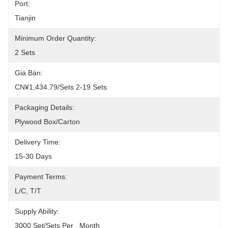
Port:
Tianjin
Minimum Order Quantity:
2 Sets
Giá Bán:
CN¥1,434.79/sets 2-19 Sets
Packaging Details:
Plywood Box/carton
Delivery Time:
15-30 Days
Payment Terms:
L/C, T/T
Supply Ability:
3000 Set/Sets Per   Month