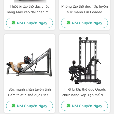
Thiết bị tập thể dục chức
Phòng tập thể dục Tập luyện
năng Máy kéo dài chân máy
sức mạnh Pin Loaded
xoắn chân ngồi máy xoắn
Machine Assisted Chin Dip
Nói Chuyện Ngay.
Nói Chuyện Ngay.
chân
Commercial
Sức mạnh chân tuyến tính
Thiết bị tập thể dục Quads
Bấm thiết bị thể dục Pin tải
chức năng kép Tập thể dục
máy thép Q235
bò ngồi kéo dài vòng chân
Nói Chuyện Ngay.
Nói Chuyện Ngay.